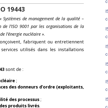
c
SO 19443
I
« Systèmes de management de la qualité –
c
on de l’ISO 9001 par les organisations de la
I
e l’énergie nucléaire »
.
c
conçoivent, fabriquent ou entretiennent
I
rvices utilisés dans les installations
c
I
443
sont de :
c
cléaire
;
I
ces des donneurs d’ordre (exploitants,
c
I
bilité des processus
;
 des produits livrés
.
c