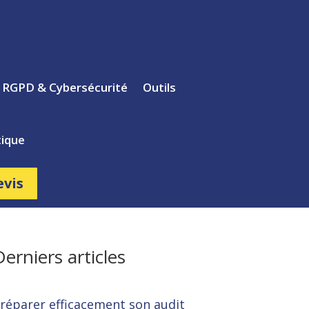
s RGPD & Cybersécurité
Outils
ique
evis
Derniers articles
réparer efficacement son audit