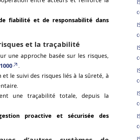
oopération entre acteurs et renforce la
I
c
de fiabilité et de responsabilité dans
I
c
risques et la traçabilité
I
ur une approche basée sur les risques,
c
31000
.
I
n et le suivi des risques liés à la sûreté, à
c
ntaire.
I
nt une traçabilité totale, depuis la
c
gestion proactive et sécurisée des
I
c
I
avec d’autres systèmes de