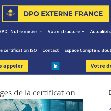
GPD : Notre métier
Votre structure
Actualité
e certification ISO
Contact
Espace Compte & Bout
s appeler
Votre d
ges de la certification
P