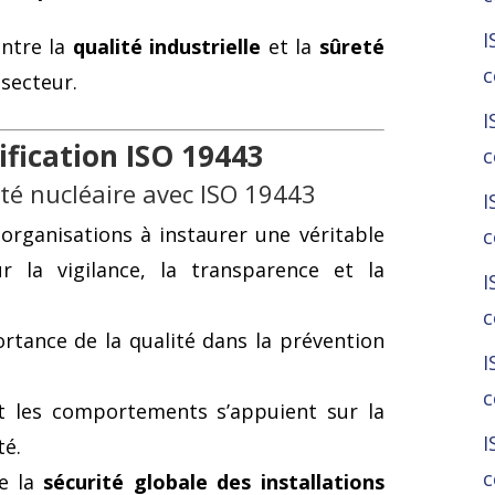
I
entre la
qualité industrielle
et la
sûreté
c
 secteur.
I
ification ISO 19443
c
eté nucléaire avec ISO 19443
I
organisations à instaurer une véritable
c
r la vigilance, la transparence et la
I
c
portance de la qualité dans la prévention
I
c
et les comportements s’appuient sur la
I
té.
c
ce la
sécurité globale des installations