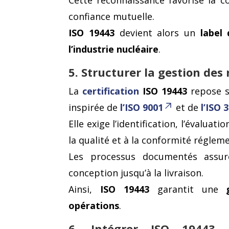
Cette reconnaissance favorise la c
confiance mutuelle.
ISO 19443
devient alors un
label 
l’industrie nucléaire
.
5. Structurer la gestion des 
La
certification
ISO 19443
repose s
inspirée de
l’ISO 9001
et de
l’ISO 
Elle exige l’identification, l’évaluatio
la qualité et à la conformité régleme
Les processus documentés assure
conception jusqu’à la livraison.
Ainsi,
ISO 19443
garantit une
opérations
.
6. Intégrer ISO 19443 