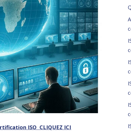
Q
A
c
I
c
I
c
I
c
I
c
I
tification ISO CLIQUEZ ICI