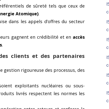
I
 référentiels de sûreté tels que ceux de
c
’Énergie Atomique)
.
ise dans les appels d’offres du secteur
I
c
sseurs gagnent en crédibilité et en
accès
I
s
.
c
des clients et des partenaires
I
c
 gestion rigoureuse des processus, des
I
c
 soient exploitants nucléaires ou sous-
I
roduits livrés respectent les normes les
c