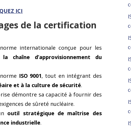
c
QUEZ ICI
I
ages de la certification
c
I
c
norme internationale conçue pour les
s la chaîne d’approvisionnement du
I
c
la norme
ISO 9001
, tout en intégrant des
I
aire et à la culture de sécurité
.
c
prise démontre sa capacité à fournir des
I
exigences de sûreté nucléaire.
c
 un
outil stratégique de maîtrise des
nce industrielle
.
I