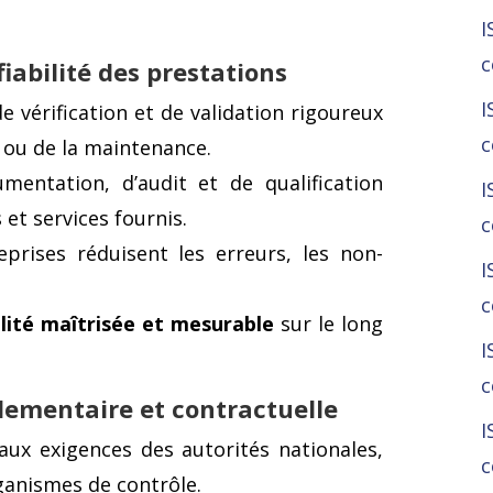
I
c
 fiabilité des prestations
I
vérification et de validation rigoureux
c
 ou de la maintenance.
entation, d’audit et de qualification
I
 et services fournis.
c
reprises réduisent les erreurs, les non-
I
c
lité maîtrisée et mesurable
sur le long
I
c
glementaire et contractuelle
I
ux exigences des autorités nationales,
c
ganismes de contrôle.