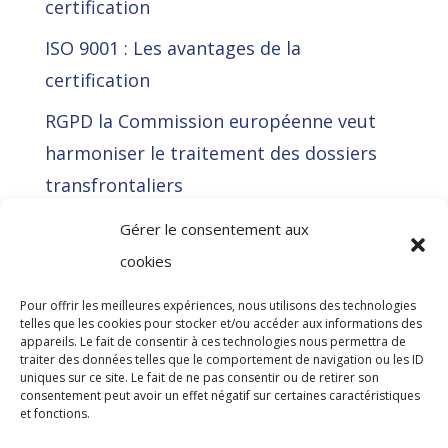
certification
ISO 9001 : Les avantages de la
certification
RGPD la Commission européenne veut
harmoniser le traitement des dossiers
transfrontaliers
La Cour de justice de l’Union européenne
Gérer le consentement aux
(CJUE) déclare illégale l’approche RGPD
cookies
de Meta en voulant contourner
Pour offrir les meilleures expériences, nous utilisons des technologies
l’obligation de consentement par le biais
telles que les cookies pour stocker et/ou accéder aux informations des
appareils. Le fait de consentir à ces technologies nous permettra de
de cinq autres bases juridiques
traiter des données telles que le comportement de navigation ou les ID
uniques sur ce site. Le fait de ne pas consentir ou de retirer son
consentement peut avoir un effet négatif sur certaines caractéristiques
et fonctions.