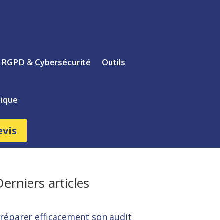
s RGPD & Cybersécurité
Outils
ique
evis
Derniers articles
réparer efficacement son audit