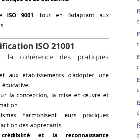
I
èle
ISO 9001
, tout en l’adaptant aux
c
s.
I
c
ification ISO 21001
t la cohérence des pratiques
I
c
t aux établissements d’adopter une
I
 éducative.
c
pour la conception, la mise en œuvre et
I
mation.
c
ismes harmonisent leurs pratiques
faction des apprenants.
I
a
crédibilité et la reconnaissance
c