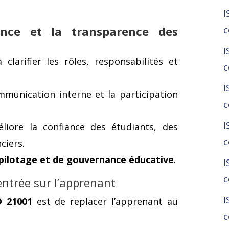
I
c
ance et la transparence des
I
 clarifier les rôles, responsabilités et
c
I
ommunication interne et la participation
c
I
liore la confiance des étudiants, des
c
ciers.
 pilotage et de gouvernance éducative
.
I
c
ntrée sur l’apprenant
I
SO 21001
est de replacer l’apprenant au
c