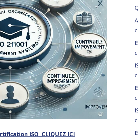
Q
A
c
I
c
I
c
I
c
I
c
I
tification ISO CLIQUEZ ICI