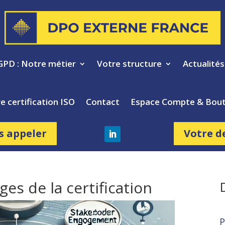
GPD : Notre métier
Votre structure
Actualité
e certification ISO
Contact
Espace Compte & Bout
s appeler
Votre d
ges de la certification
P