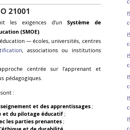
c
SO 21001
I
it les exigences d’un
Système de
c
ucation (SMOE)
.
I
l’éducation — écoles, universités, centres
c
tification
, associations ou institutions
I
c
approche centrée sur l’apprenant et
I
sus pédagogiques.
c
sont :
I
enseignement et des apprentissages
;
c
et du pilotage éducatif
;
I
c les parties prenantes
;
c
d’éthique et de durabilité
.