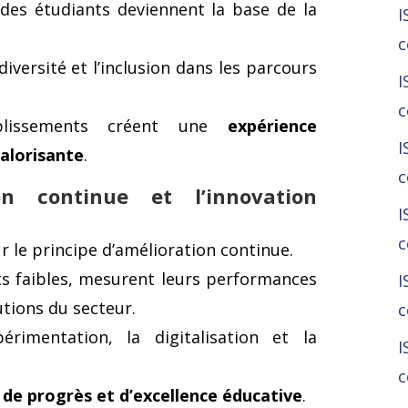
 des étudiants deviennent la base de la
I
c
diversité et l’inclusion dans les parcours
I
c
blissements créent une
expérience
I
valorisante
.
c
on continue et l’innovation
I
c
 le principe d’amélioration continue.
nts faibles, mesurent leurs performances
I
utions du secteur.
c
rimentation, la digitalisation et la
I
c
 de progrès et d’excellence éducative
.