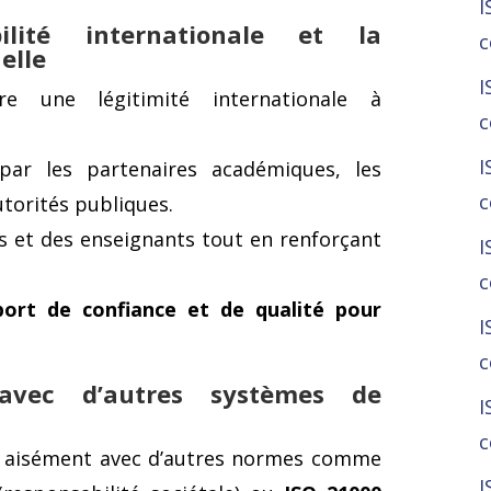
I
ilité internationale et la
c
elle
I
e une légitimité internationale à
c
I
ar les partenaires académiques, les
c
torités publiques.
nts et des enseignants tout en renforçant
I
c
port de confiance et de qualité pour
I
c
avec d’autres systèmes de
I
c
e aisément avec d’autres normes comme
I