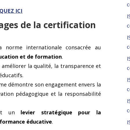
c
QUEZ ICI
I
ages de la certification
c
I
c
 norme internationale consacrée au
cation et de formation
.
I
 améliorer la qualité, la transparence et
c
éducatifs.
I
sme démontre son engagement envers la
c
vation pédagogique et la responsabilité
I
c
nt un
levier stratégique pour la
erformance éducative
.
I