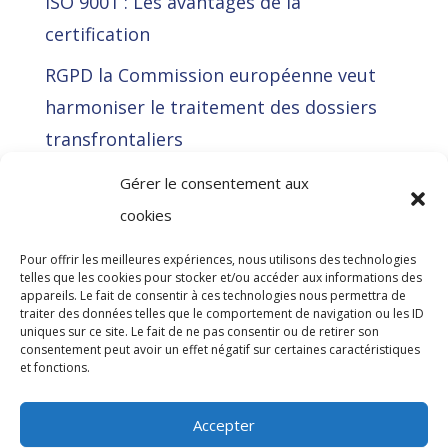
ISO 9001 : Les avantages de la
certification
RGPD la Commission européenne veut
harmoniser le traitement des dossiers
transfrontaliers
La Cour de justice de l’Union européenne
Gérer le consentement aux
(CJUE) déclare illégale l’approche RGPD
cookies
de Meta en voulant contourner
Pour offrir les meilleures expériences, nous utilisons des technologies
l’obligation de consentement par le biais
telles que les cookies pour stocker et/ou accéder aux informations des
appareils. Le fait de consentir à ces technologies nous permettra de
de cinq autres bases juridiques
traiter des données telles que le comportement de navigation ou les ID
uniques sur ce site. Le fait de ne pas consentir ou de retirer son
consentement peut avoir un effet négatif sur certaines caractéristiques
et fonctions.
Accepter