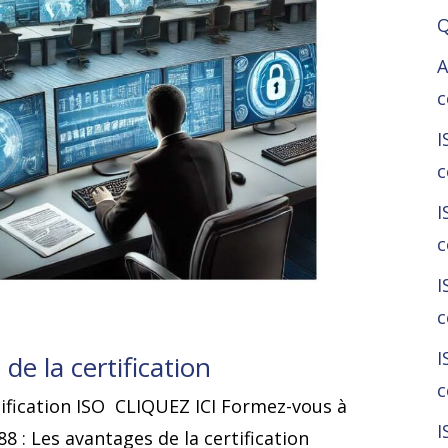
Q
A
c
I
c
I
c
I
c
I
de la certification
c
ification ISO CLIQUEZ ICI Formez-vous à
I
 : Les avantages de la certification