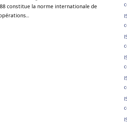
c
788 constitue la norme internationale de
pérations...
I
c
I
c
I
c
I
c
I
c
I