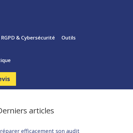
s RGPD & Cybersécurité
Outils
ique
evis
Derniers articles
réparer efficacement son audit