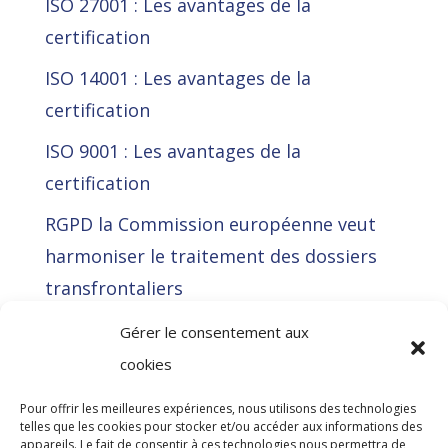
ISO 27001 : Les avantages de la
certification
ISO 14001 : Les avantages de la
certification
ISO 9001 : Les avantages de la
certification
RGPD la Commission européenne veut
harmoniser le traitement des dossiers
transfrontaliers
La Cour de justice de l’Union européenne
Gérer le consentement aux
(CJUE) déclare illégale l’approche RGPD
cookies
de Meta en voulant contourner
Pour offrir les meilleures expériences, nous utilisons des technologies
l’obligation de consentement par le biais
telles que les cookies pour stocker et/ou accéder aux informations des
appareils. Le fait de consentir à ces technologies nous permettra de