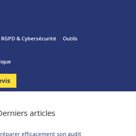
s RGPD & Cybersécurité
Outils
ique
evis
Derniers articles
réparer efficacement son audit