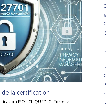
Q
A
c
I
c
I
c
I
c
I
de la certification
c
ification ISO CLIQUEZ ICI Formez-
I