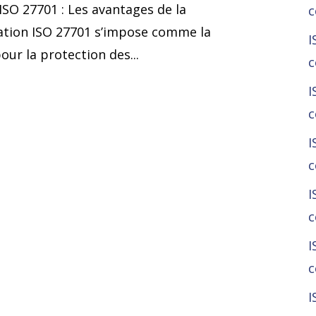
SO 27701 : Les avantages de la
c
ication ISO 27701 s’impose comme la
I
ur la protection des...
c
I
c
I
c
I
c
I
c
I